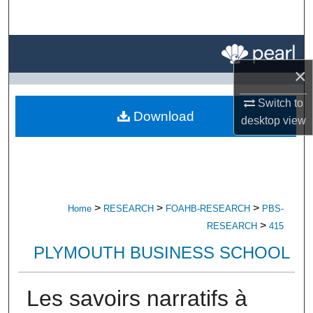
Search
Browse All Research
×
My Account
Switch to
Download
About
desktop
view
Digital Commons Network™
>
>
>
Home
RESEARCH
FOAHB-RESEARCH
PBS-
>
RESEARCH
415
PLYMOUTH BUSINESS SCHOOL
Les savoirs narratifs à